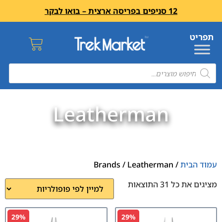
12 סניפים בפריסה ארצית – בואו לבקר
Leatherman
עמוד הבית
/ Brands / Leatherman
מציגים את כל ⁦31⁩ התוצאות
29%
29%