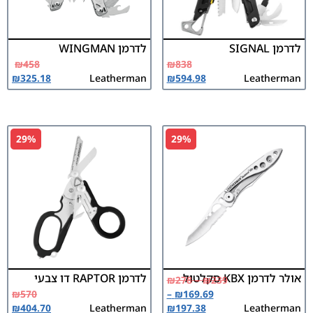
לדרמן SIGNAL
לדרמן WINGMAN
₪
458
₪
838
₪
325.18
Leatherman
₪
594.98
Leatherman
29%
29%
אולר לדרמן KBX סקלטול
לדרמן RAPTOR דו צבעי
₪
278
–
₪
239
₪
570
–
₪
169.69
₪
404.70
Leatherman
₪
197.38
Leatherman